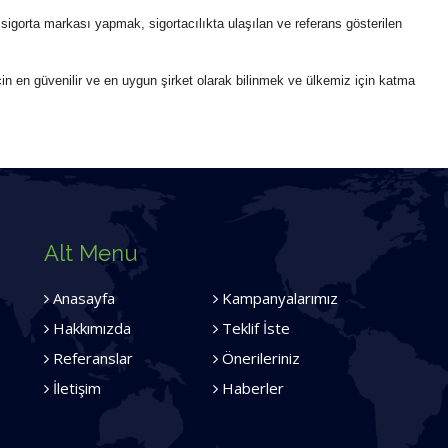
i sigorta markası yapmak, sigortacılıkta ulaşılan ve referans gösterilen
in en güvenilir ve en uygun şirket olarak bilinmek ve ülkemiz için katma
Alt Menu
Anasayfa
Kampanyalarımız
Hakkımızda
Teklif İste
Referanslar
Önerileriniz
İletişim
Haberler