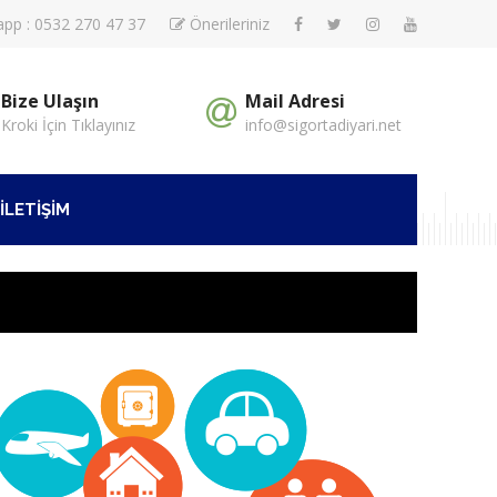
pp : 0532 270 47 37
Önerileriniz
Bize Ulaşın
Mail Adresi
Kroki İçin Tıklayınız
info@sigortadiyari.net
İLETİŞİM