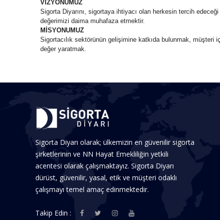
VİZYONUMUZ
Sigorta Diyarını, sigortaya ihtiyacı olan herkesin tercih edeceğ
değerimizi daima muhafaza etmektir.
MİSYONUMUZ
Sigortacılık sektörünün gelişimine katkıda bulunmak, müşteri iç
değer yaratmak.
Sigorta Diyarı olarak; ülkemizin en güvenilir sigorta
şirketlerinin ve NN Hayat Emekliliğin yetkili
acentesi olarak çalışmaktayız. Sigorta Diyarı
dürüst, güvenilir, yasal, etik ve müşteri odaklı
çalışmayı temel amaç edinmektedir.
Takip Edin :