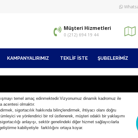
Whatsa
Müşteri Hizmetleri
0 (212) 694 19 44
KAMPANYALIRIMIZ
TEKLİF İSTE
ŞUBELERİMİZ
ı çalışmayı temel amaç edinmektedir.Vizyonumuz dinamik kadromuz ile
ta acentesi olmaktır.
dirmek, sigortacılık hakkında bilinçlendirmek, ihtiyacı olanı doğru
eyici ve yönlendirici bir rol üstlenerek, müşteri odaklı bir yaklaşımı
ortacılığı anlayışı, sektör genelindeki diğer hizmet sağlayıcılarla
geliştirme kabiliyetiyle farklılığını ortaya koyar.